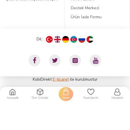
Destek Merkezi
Ürün İade Formu
Dil:
KobiDirekt
E-ticaret
ile kurulmustur
Anasayfa
Tüm Ürünler
Sepet
Favorilerim
Hesabım