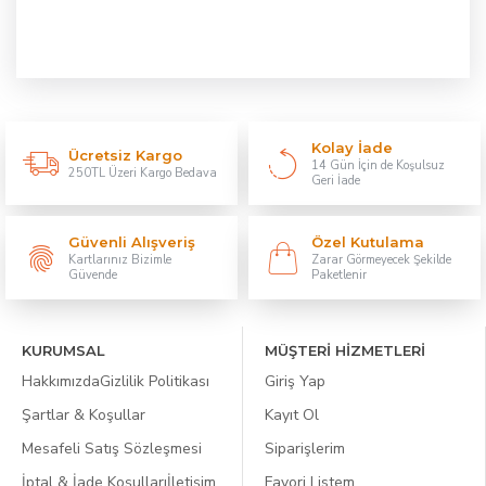
Kolay İade
Ücretsiz Kargo
14 Gün İçin de Koşulsuz
250TL Üzeri Kargo Bedava
Geri İade
Güvenli Alışveriş
Özel Kutulama
Kartlarınız Bizimle
Zarar Görmeyecek Şekilde
Güvende
Paketlenir
KURUMSAL
MÜŞTERİ HİZMETLERİ
Hakkımızda
Gizlilik Politikası
Giriş Yap
Şartlar & Koşullar
Kayıt Ol
Mesafeli Satış Sözleşmesi
Siparişlerim
İptal & İade Koşulları
İletişim
Favori Listem