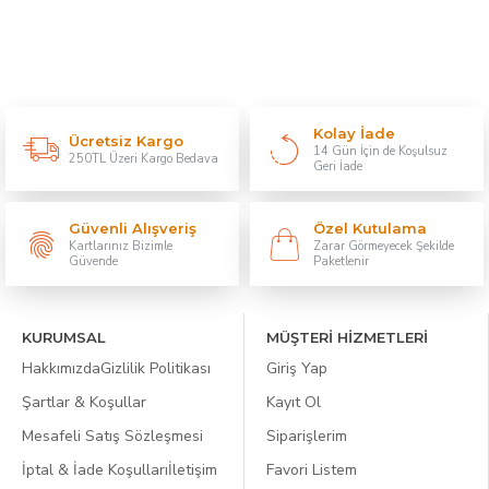
Kolay İade
Ücretsiz Kargo
14 Gün İçin de Koşulsuz
250TL Üzeri Kargo Bedava
Geri İade
Güvenli Alışveriş
Özel Kutulama
Kartlarınız Bizimle
Zarar Görmeyecek Şekilde
Güvende
Paketlenir
KURUMSAL
MÜŞTERİ HİZMETLERİ
Hakkımızda
Gizlilik Politikası
Giriş Yap
Şartlar & Koşullar
Kayıt Ol
Mesafeli Satış Sözleşmesi
Siparişlerim
İptal & İade Koşulları
İletişim
Favori Listem