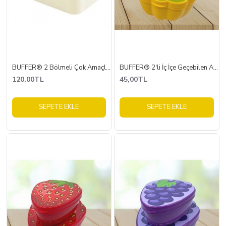
BUFFER® 2 Bölmeli Çok Amaçlı 900 ml Kapasiteli Çatal Kaşıklı Dayanıklı Beslenme Kabı Yiyecek Kutusu
BUFFER® 2'li İç İçe Geçebilen Armut Model Saklama ve Beslenme Kabı Seti (550 ml + 250 ml)
120,00TL
45,00TL
SEPETE EKLE
SEPETE EKLE