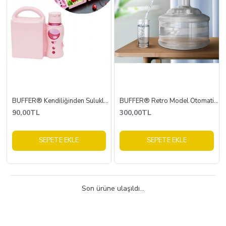
BUFFER® Kendiliğinden Suluklu Pratik Beslenme Çantası
BUFFER® Retro Model Otomatik Damacana Pompası Aparatı Yeşil Renk Bakır Detaylı
90,00TL
300,00TL
SEPETE EKLE
SEPETE EKLE
Son ürüne ulaşıldı...