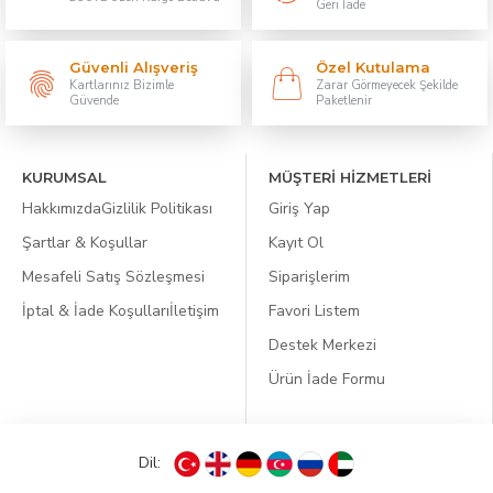
Geri İade
Güvenli Alışveriş
Özel Kutulama
Kartlarınız Bizimle
Zarar Görmeyecek Şekilde
Güvende
Paketlenir
KURUMSAL
MÜŞTERİ HİZMETLERİ
Hakkımızda
Gizlilik Politikası
Giriş Yap
Şartlar & Koşullar
Kayıt Ol
Mesafeli Satış Sözleşmesi
Siparişlerim
İptal & İade Koşulları
İletişim
Favori Listem
Destek Merkezi
Ürün İade Formu
Dil: