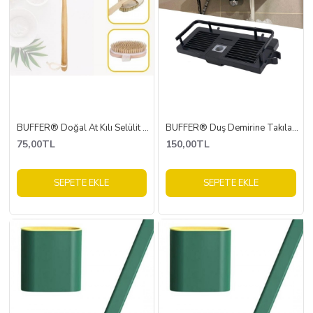
BUFFER® Doğal At Kılı Selülit Karşıtı Sapı Çıkabilen Ahşap Banyo Fırçası
BUFFER® Duş Demirine Takılan Siyah Duş Sabunluk Organizeri Şampuan,Sabun,Lif Standı
75,00TL
150,00TL
SEPETE EKLE
SEPETE EKLE