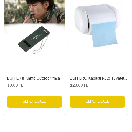
BUFFER® Kamp Outdoor Yaşam Yüksek Sesli Acil Durum Survival Plastik Düdük
BUFFER® Kapaklı Rulo Tuvalet Kağıdı Tutucu Askısı Standı Tombul Kağıtlık
18,00TL
120,00TL
SEPETE EKLE
SEPETE EKLE