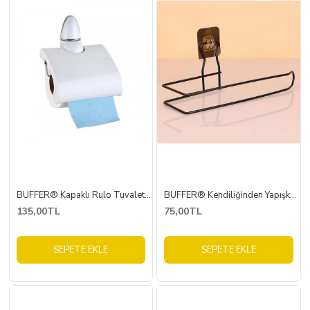
BUFFER® Kapaklı Rulo Tuvalet Kağıdı Tutucu Askısı Standı Wc Kağıtlık
BUFFER® Kendiliğinden Yapışkanlı Krom Paslanmaz Metal Havlu Kağıtlık Aparatı
135,00TL
75,00TL
SEPETE EKLE
SEPETE EKLE