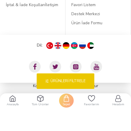
İptal & İade Koşulları
İletişim
Favori Listem
Destek Merkezi
Ürün İade Formu
Dil:
ÜRÜNLERI FILTRELE
KobiDirekt
E-ticaret
ile kurulmustur
Anasayfa
Tüm Ürünler
Sepet
Favorilerim
Hesabım