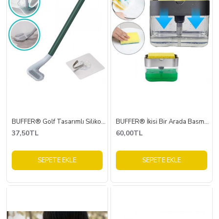
BUFFER® Golf Tasarımlı Silikon WC Klozet Mutfak Temizlik Fırçası Kanca Hediyeli
BUFFER® İkisi Bir Arada Basmalı Pratik Sıvı Sabunluk Pompası ve Bulaşık Yıkama Süngeri Haznesi
37,50TL
60,00TL
SEPETE EKLE
SEPETE EKLE