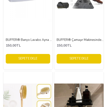
BUFFER® Banyo Lavabo Ayna Etejeri Plastik Raf
BUFFER® Çamaşır Makinesinde Yıkanabilir Kir Toz Emici Mikrofiberli Paspas
150,00TL
150,00TL
SEPETE EKLE
SEPETE EKLE