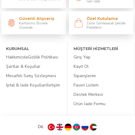
Geri İade
Güvenli Alışveriş
Özel Kutulama
Kartlarınız Bizimle
Zarar Görmeyecek Şekilde
Güvende
Paketlenir
KURUMSAL
MÜŞTERİ HİZMETLERİ
Hakkımızda
Gizlilik Politikası
Giriş Yap
Şartlar & Koşullar
Kayıt Ol
Mesafeli Satış Sözleşmesi
Siparişlerim
İptal & İade Koşulları
İletişim
Favori Listem
Destek Merkezi
Ürün İade Formu
Dil: